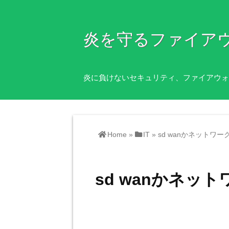
炎を守るファイア
炎に負けないセキュリティ、ファイアウォ
Home
»
IT
»
sd wanかネットワ
sd wanかネッ