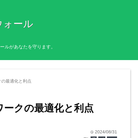
ウォール
ールがあなたを守ります。
ークの最適化と利点
トワークの最適化と利点
2024/08/31
time